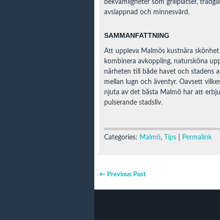
bekvämligheter som grillplatser, trädgå
avslappnad och minnesvärd.
SAMMANFATTNING
Att uppleva Malmös kustnära skönhet g
kombinera avkoppling, natursköna upple
närheten till både havet och stadens a
mellan lugn och äventyr. Oavsett vilke
njuta av det bästa Malmö har att erbjuda
pulserande stadsliv.
Categories:
Malmö
,
Tips
|
Permalink
← Previous Post