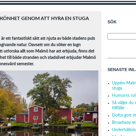
KÖNHET GENOM ATT HYRA EN STUGA
SÖK
 ett fantastiskt sätt att njuta av både stadens puls
givande natur. Oavsett om du söker en lugn
 att utforska allt som Malmö har att erbjuda, finns det
het till både stranden och stadslivet erbjuder Malmö
nnesvärd semester.
SENASTE IN
Upplev Malm
stuga
Humorns roll
Så väljer du 
tillfälle
Dofta gott in
Broadway ett
Underhållnin