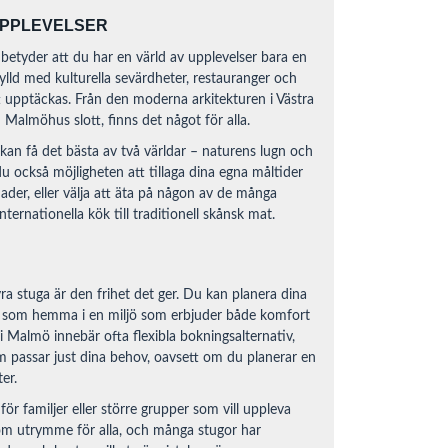
UPPLEVELSER
betyder att du har en värld av upplevelser bara en
ylld med kulturella sevärdheter, restauranger och
 upptäckas. Från den moderna arkitekturen i Västra
Malmöhus slott, finns det något för alla.
kan få det bästa av två världar – naturens lugn och
du också möjligheten att tillaga dina egna måltider
der, eller välja att äta på någon av de många
ternationella kök till traditionell skånsk mat.
ra stuga är den frihet det ger. Du kan planera dina
ig som hemma i en miljö som erbjuder både komfort
i Malmö innebär ofta flexibla bokningsalternativ,
som passar just dina behov, oavsett om du planerar en
er.
ör familjer eller större grupper som vill uppleva
om utrymme för alla, och många stugor har