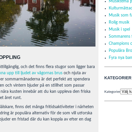
Musiktema p
Kulturmätta
Musik som fa
Rolig musik
Musik i spel
Sommarens f
Champions o
Populära Br
OPPLING
Fyra nya ban
tillgänglig, och det finns flera stugor som ligger bara
kna upp till ljudet av vågornas brus
och njuta av
KATEGORIER
der sommarmånaderna är det perfekt att spendera
 och vintern bjuder på en stillhet som passar
 nära kusten innebär att du kan uppleva den friska
Kategorier
t året runt.
älskare, finns det många fritidsaktiviteter i närheten
ring är populära alternativ för de som vill utforska
rbjuder en fristad där du kan koppla av efter en dag