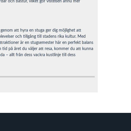
rdar och bastur, vilket gör vistelsen ännu mer
enom att hyra en stuga ger dig möjlighet att
velser och tillgång till stadens rika kultur. Med
ttraktioner är en stugsemester här en perfekt balans
n tid på året du väljer att resa, kommer du att kunna
 – allt från dess vackra kustlinje till dess