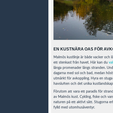
EN KUSTNÄRA OAS FÖR AVK
Malmös kustlinje är både vacker och lät
ett stenkast från havet. Här kan du
va
långa promenader längs stranden. Un
dagarna med sol och bad, medan hösten
utmärkt för avkoppling. Hyra en stuga
havsluften och det unika kustlandskape
Förutom att vara ett paradis för strand
av Malmös kust. Cykling, fiske och vand
naturen på ett aktivt sätt. Stugorna e
fylld med utomhusäventyr.