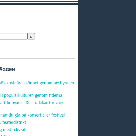
LÄGGEN
ös kustnära skönhet genom att hyra en
 i populärkulturen genom tiderna
rätt finbyxor i XL storlekar för varje
nan du går på konsert eller festival
 teaterdistrikt
g med rekvisita